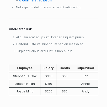
–
Aliquam erat ac ipsum
Nulla ipsum dolor lacus, suscipit adipiscing.
Unordered list:
Aliquam erat ac ipsum. Integer aliquam purus.
Eleifend justo vel bibendum sapien massa ac
Turpis faucibus orci luctus non purus.
Employee
Salary
Bonus
Supervisor
Stephen C. Cox
$300
$50
Bob
Josephin Tan
$150
–
Annie
Joyce Ming
$200
$35
Andy