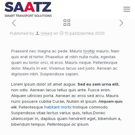
Published by
Vimed
on
15 października 2020
Praesent nec magna ac pede. Mauris
tooltip
mauris. Nam
quis erat id tortor. Phasellus at nibh nulla nulla, egestas
quam eu tortor orci, id eros. Mauris neque. Pellentesque
dolor. Mauris in est. Vivamus lacus sed justo. Aenean ac
dignissim nibh. Suspendisse sapien.
Lorem ipsum dolor sit amet augue.
Sed eu sem urna elit
,
non odio. Aenean lacus tellus quis ante. Fusce enim.
Aliquam ultricies porta. Aenean ac eros sed arcu. Mauris
nunc posuere cubilia Curae, Nullam et ipsum.
Aliquam quis
elit
. Pellentesque
habitant morbi
tristique commodo.
Suspendisse vitae lectus varius quis, tellus.Donec
ullamcorper in, dapibus quam hendrerit eget, bibendum a,
bibendum tempus.
Pellentesque ac ipsum
.